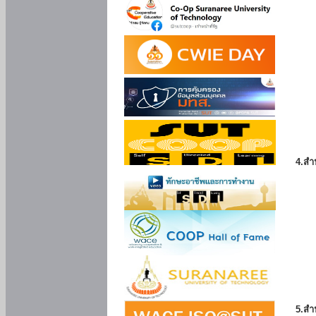
4.สำ
5.สำ