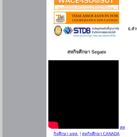
6.สำน
สหกิจศึกษา Segate
สห
กิจศึกษา มทส.
|
สหกิจศึกษา CANADA