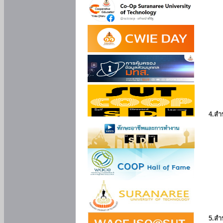
4.สำ
5.สำ