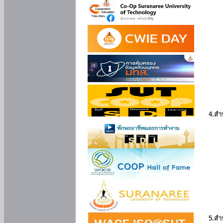
4.สำ
5.สำ