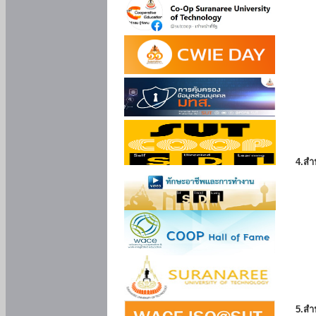
4.สำ
5.สำ