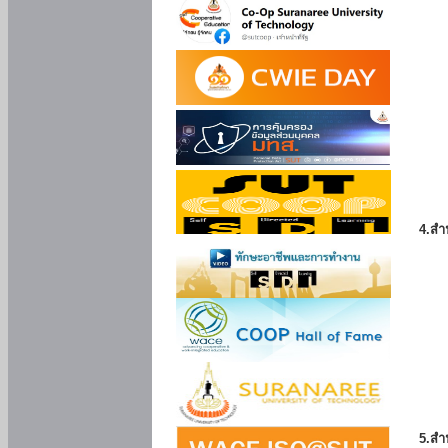
4.สำ
5.สำ