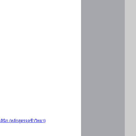
ินิก (หลักสูตรจุลชีววิทยา)