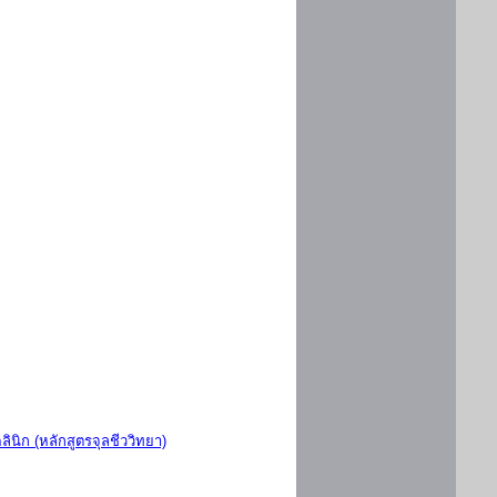
ินิก (หลักสูตรจุลชีววิทยา)