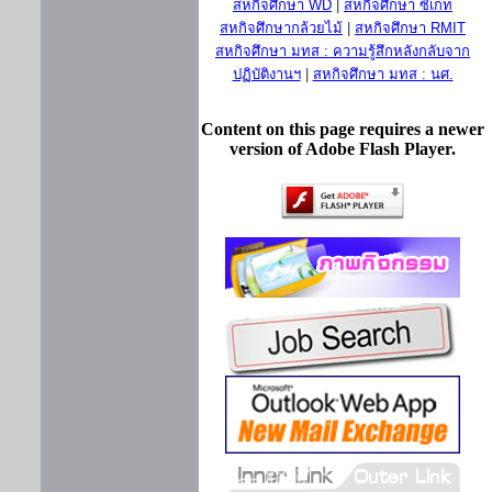
สหกิจศึกษา WD
|
สหกิจศึกษา ซีเกท
สหกิจศึกษากล้วยไม้
|
สหกิจศึกษา RMIT
สหกิจศึกษา มทส : ความรู้สึกหลังกลับจาก
ปฏิบัติงานฯ
|
สหกิจศึกษา มทส : นศ.
Content on this page requires a newer
version of Adobe Flash Player.