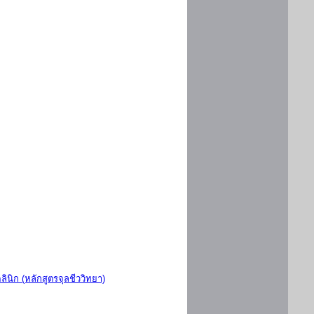
ินิก (หลักสูตรจุลชีววิทยา)