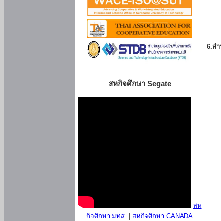
6.สำน
สหกิจศึกษา Segate
สห
กิจศึกษา มทส.
|
สหกิจศึกษา CANADA