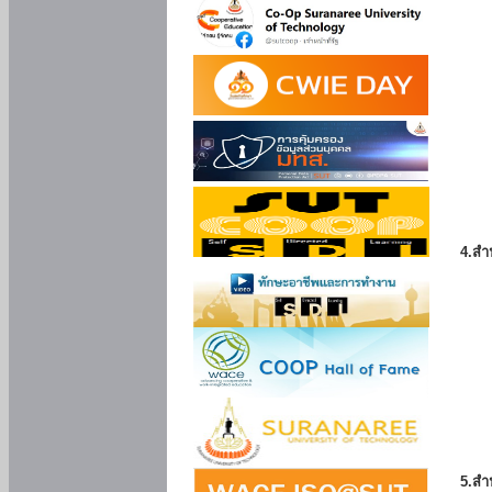
4.สำ
5.สำ