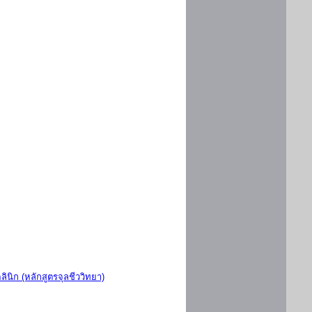
ินิก (หลักสูตรจุลชีววิทยา)