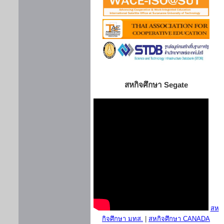
สหกิจศึกษา Segate
สห
กิจศึกษา มทส.
|
สหกิจศึกษา CANADA