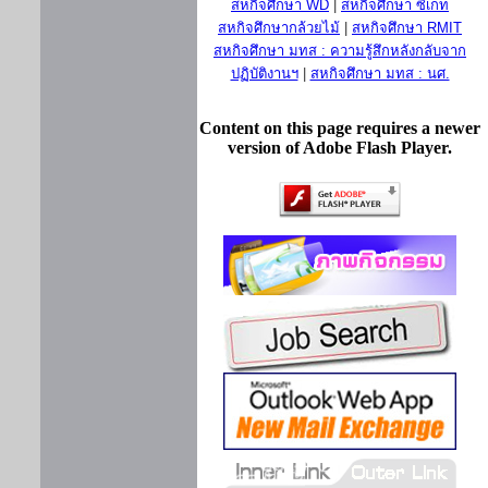
สหกิจศึกษา WD
|
สหกิจศึกษา ซีเกท
สหกิจศึกษากล้วยไม้
|
สหกิจศึกษา RMIT
สหกิจศึกษา มทส : ความรู้สึกหลังกลับจาก
ปฏิบัติงานฯ
|
สหกิจศึกษา มทส : นศ.
Content on this page requires a newer
version of Adobe Flash Player.