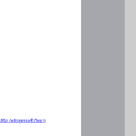
ินิก (หลักสูตรจุลชีววิทยา)