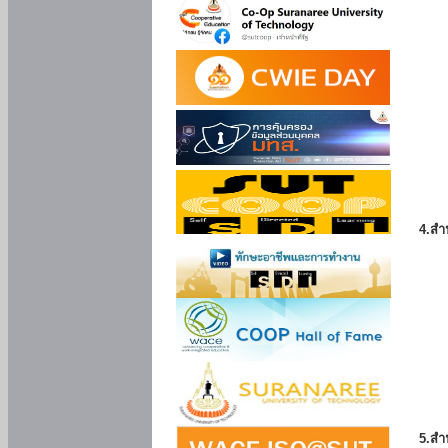
4.สำ
5.สำ