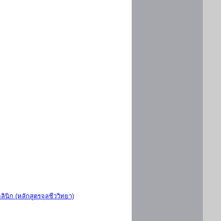
ินิก (หลักสูตรจุลชีววิทยา)