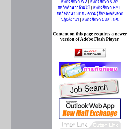
สหกิจศึกษา WD
|
สหกิจศึกษา ซีเกท
สหกิจศึกษากล้วยไม้
|
สหกิจศึกษา RMIT
สหกิจศึกษา มทส : ความรู้สึกหลังกลับจาก
ปฏิบัติงานฯ
|
สหกิจศึกษา มทส : นศ.
Content on this page requires a newer
version of Adobe Flash Player.