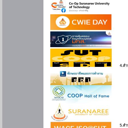
4.สำ
5.สำ