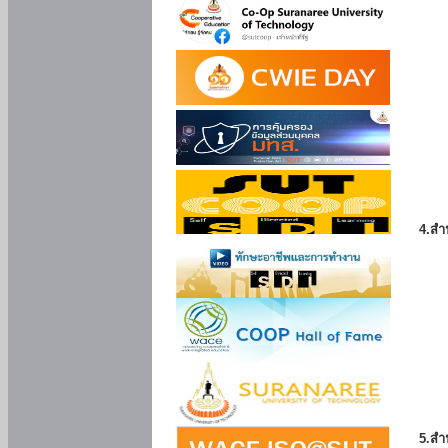
4.สำ
5.สำ