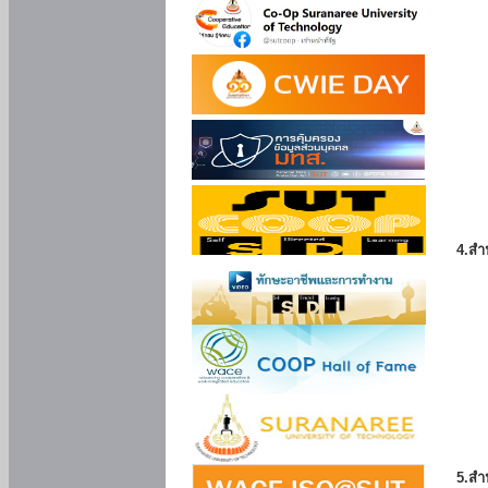
4.สำ
5.สำ