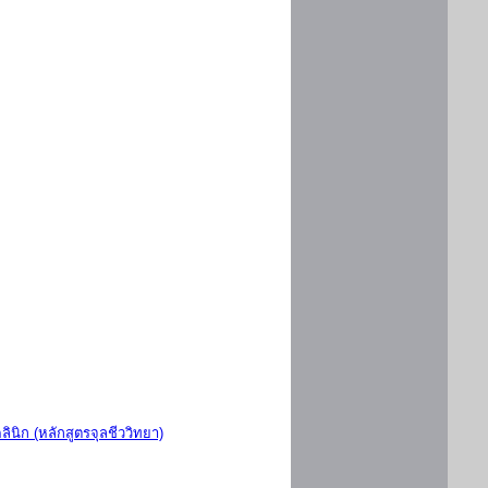
ินิก (หลักสูตรจุลชีววิทยา)