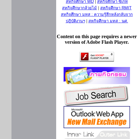
สหกิจศึกษา WD
|
สหกิจศึกษา ซีเกท
สหกิจศึกษากล้วยไม้
|
สหกิจศึกษา RMIT
สหกิจศึกษา มทส : ความรู้สึกหลังกลับจาก
ปฏิบัติงานฯ
|
สหกิจศึกษา มทส : นศ.
Content on this page requires a newer
version of Adobe Flash Player.