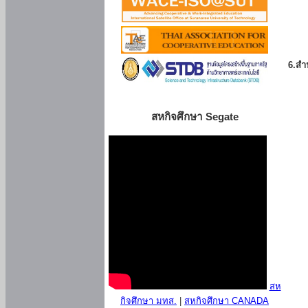
6.สำน
สหกิจศึกษา Segate
สห
กิจศึกษา มทส.
|
สหกิจศึกษา CANADA