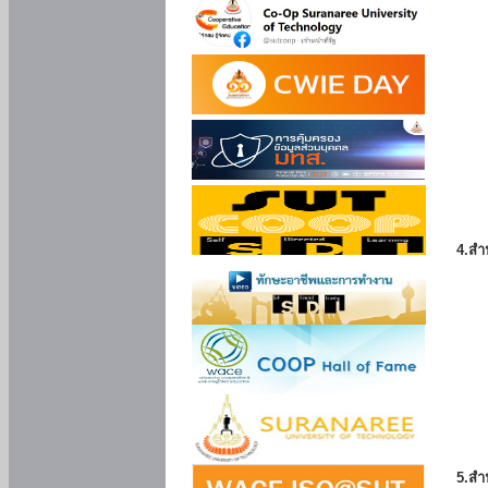
4.สำ
5.สำ