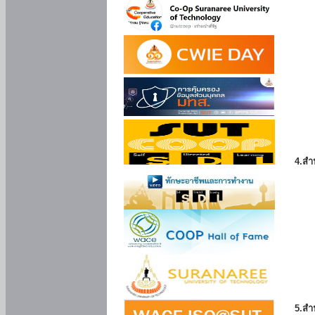
4.สำ
5.สำ