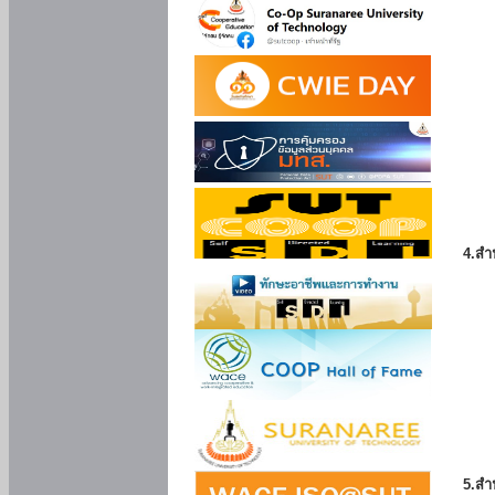
4.สำ
5.สำ