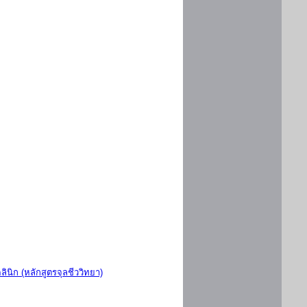
ินิก (หลักสูตรจุลชีววิทยา)