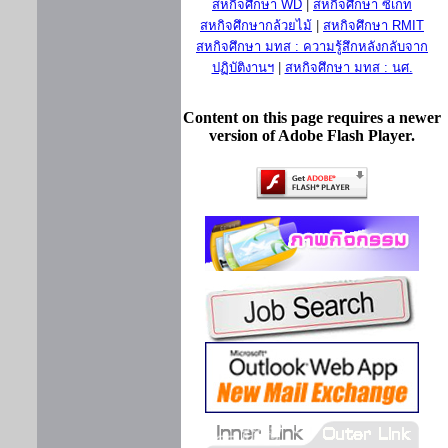
สหกิจศึกษา WD
|
สหกิจศึกษา ซีเกท
สหกิจศึกษากล้วยไม้
|
สหกิจศึกษา RMIT
สหกิจศึกษา มทส : ความรู้สึกหลังกลับจาก
ปฏิบัติงานฯ
|
สหกิจศึกษา มทส : นศ.
Content on this page requires a newer
version of Adobe Flash Player.