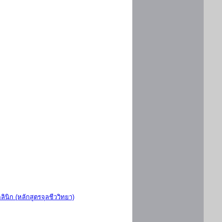
ินิก (หลักสูตรจุลชีววิทยา)