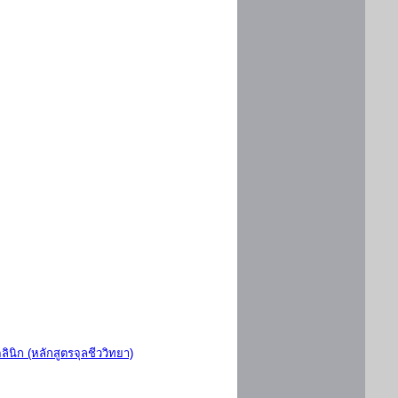
ินิก (หลักสูตรจุลชีววิทยา)