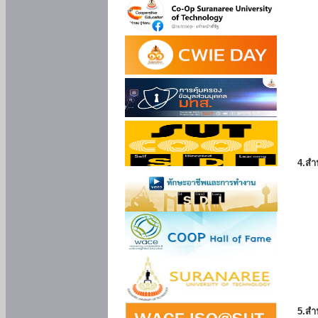
4.สำ
5.สำ