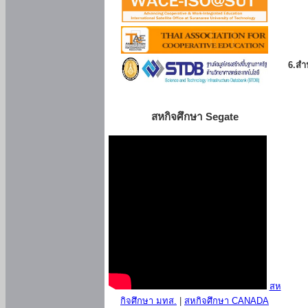
6.สำน
สหกิจศึกษา Segate
สห
กิจศึกษา มทส.
|
สหกิจศึกษา CANADA