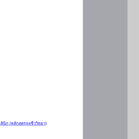
ินิก (หลักสูตรจุลชีววิทยา)