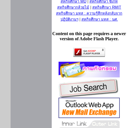
สหกิจศึกษา WD
|
สหกิจศึกษา ซีเกท
สหกิจศึกษากล้วยไม้
|
สหกิจศึกษา RMIT
สหกิจศึกษา มทส : ความรู้สึกหลังกลับจาก
ปฏิบัติงานฯ
|
สหกิจศึกษา มทส : นศ.
Content on this page requires a newer
version of Adobe Flash Player.