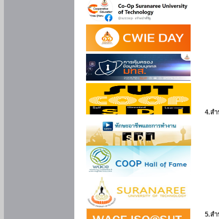
4.สำ
5.สำ