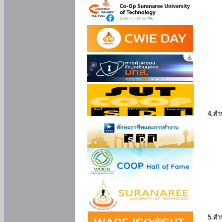
4.สำ
5.สำ