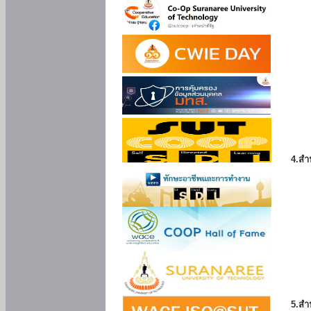
4.สำ
5.สำ