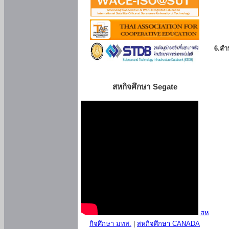
6.สำน
สหกิจศึกษา Segate
สห
กิจศึกษา มทส.
|
สหกิจศึกษา CANADA