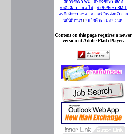
สหกิจศึกษา WD
|
สหกิจศึกษา ซีเกท
สหกิจศึกษากล้วยไม้
|
สหกิจศึกษา RMIT
สหกิจศึกษา มทส : ความรู้สึกหลังกลับจาก
ปฏิบัติงานฯ
|
สหกิจศึกษา มทส : นศ.
Content on this page requires a newer
version of Adobe Flash Player.