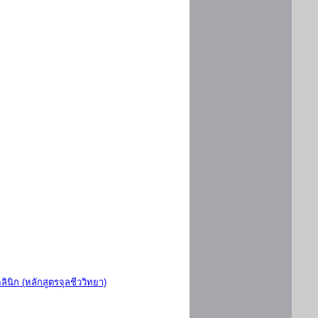
ินิก (หลักสูตรจุลชีววิทยา)