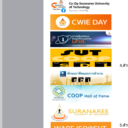
4.สำ
5.สำ