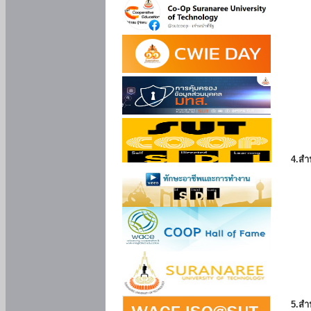
4.สำ
5.สำ