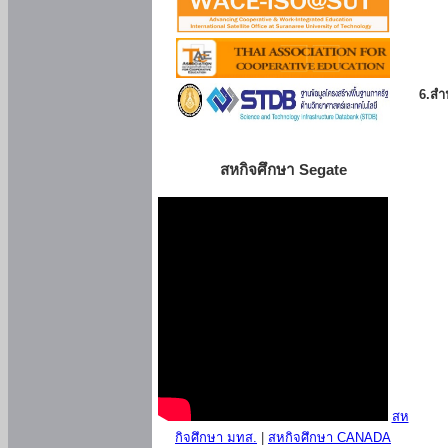
6.สำน
สหกิจศึกษา Segate
สห
กิจศึกษา มทส.
|
สหกิจศึกษา CANADA