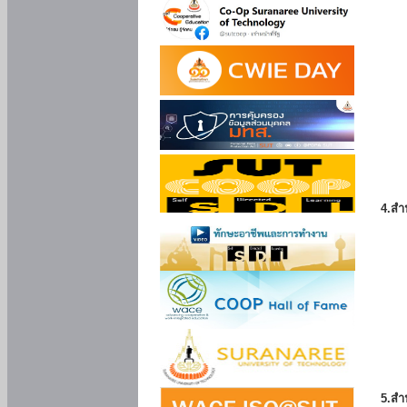
4.สำ
5.สำ