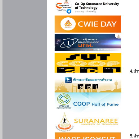
4.สำ
5.สำ