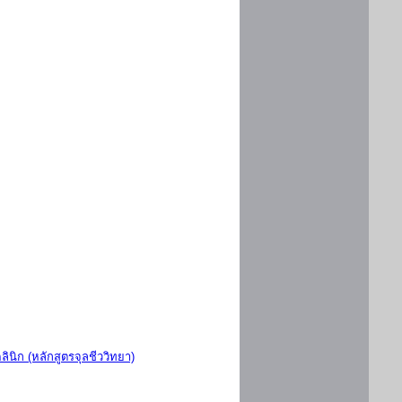
ินิก (หลักสูตรจุลชีววิทยา)