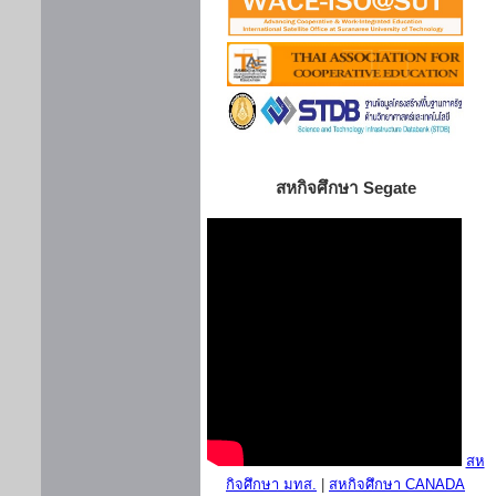
สหกิจศึกษา Segate
สห
กิจศึกษา มทส.
|
สหกิจศึกษา CANADA