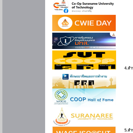
4.สำ
5.สำ