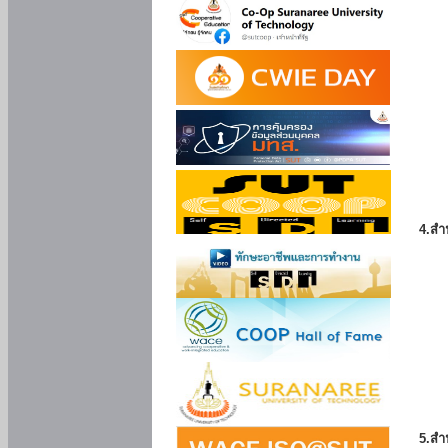
4.สำ
5.สำ