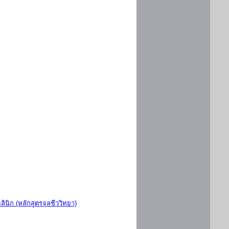
ินิก (หลักสูตรจุลชีววิทยา)