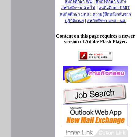
สหกิจศึกษา WD
|
สหกิจศึกษา ซีเกท
สหกิจศึกษากล้วยไม้
|
สหกิจศึกษา RMIT
สหกิจศึกษา มทส : ความรู้สึกหลังกลับจาก
ปฏิบัติงานฯ
|
สหกิจศึกษา มทส : นศ.
Content on this page requires a newer
version of Adobe Flash Player.