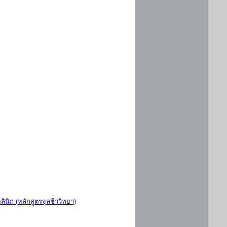
ินิก (หลักสูตรจุลชีววิทยา)