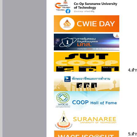
4.สำ
5.สำ