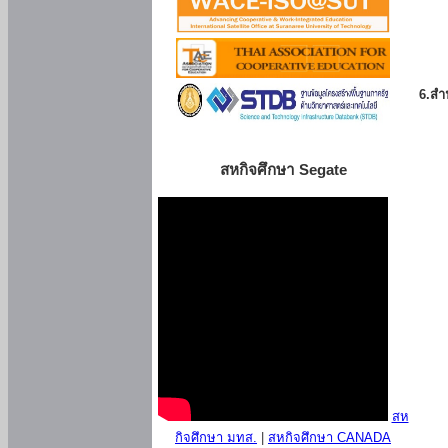
6.สำน
สหกิจศึกษา Segate
สห
กิจศึกษา มทส.
|
สหกิจศึกษา CANADA