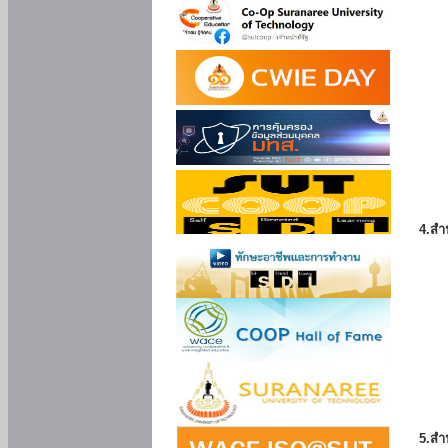
4.สำ
5.สำ