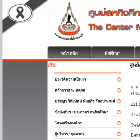
หน้าหลัก
นักศึกษา
ศูนย
สหกิจศึกษา ยิ
มหา
ประวัติความเป็นมา
อาคา
หลักการและเหตุผล
เรีย
ปรัชญา วิสัยทัศน์ พันธกิจ วัตถุประสงค์
111 
ข้อบังคับฯ / ประกาศฯ สหกิจศึกษา
จังห
โครงสร้างองค์กร
โทรศ
ผู้บริหาร / บุคลากร
E-ma