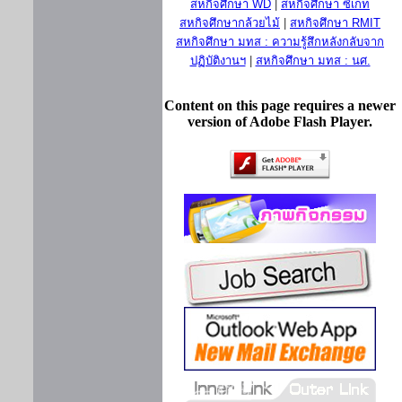
สหกิจศึกษา WD
|
สหกิจศึกษา ซีเกท
สหกิจศึกษากล้วยไม้
|
สหกิจศึกษา RMIT
สหกิจศึกษา มทส : ความรู้สึกหลังกลับจาก
ปฏิบัติงานฯ
|
สหกิจศึกษา มทส : นศ.
Content on this page requires a newer
version of Adobe Flash Player.