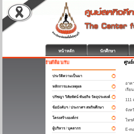
หน้าหลัก
นักศึกษา
ศูนย
สหกิจศึกษา ยินดีต้อนรับ
มหา
ประวัติความเป็นมา
อาคา
หลักการและเหตุผล
เรีย
ปรัชญา วิสัยทัศน์ พันธกิจ วัตถุประสงค์
111 
ข้อบังคับฯ / ประกาศฯ สหกิจศึกษา
จังห
โครงสร้างองค์กร
โทรศ
ผู้บริหาร / บุคลากร
E-ma