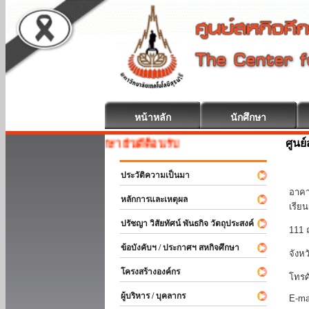
หน้าหลัก
นักศึกษา
ศูนย
สหกิจศึกษา ยินดีต้อนรับ
มหา
ประวัติความเป็นมา
อาคา
หลักการและเหตุผล
เรีย
ปรัชญา วิสัยทัศน์ พันธกิจ วัตถุประสงค์
111 
ข้อบังคับฯ / ประกาศฯ สหกิจศึกษา
จังห
โครงสร้างองค์กร
โทรศ
ผู้บริหาร / บุคลากร
E-ma