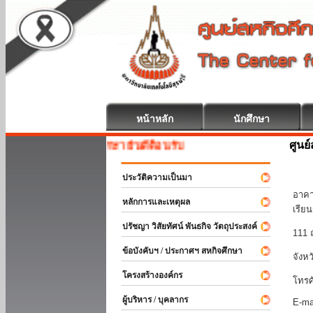
หน้าหลัก
นักศึกษา
ศูนย
สหกิจศึกษา ยินดีต้อนรับ
มหา
ประวัติความเป็นมา
อาคา
หลักการและเหตุผล
เรีย
ปรัชญา วิสัยทัศน์ พันธกิจ วัตถุประสงค์
111 
ข้อบังคับฯ / ประกาศฯ สหกิจศึกษา
จังห
โครงสร้างองค์กร
โทรศ
ผู้บริหาร / บุคลากร
E-ma