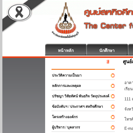
หน้าหลัก
นักศึกษา
ศูนย
สหกิจศึกษา ยินดีต
มหา
ประวัติความเป็นมา
อาคา
หลักการและเหตุผล
เรีย
ปรัชญา วิสัยทัศน์ พันธกิจ วัตถุประสงค์
111 
ข้อบังคับฯ / ประกาศฯ สหกิจศึกษา
จังห
โครงสร้างองค์กร
โทรศ
ผู้บริหาร / บุคลากร
E-ma