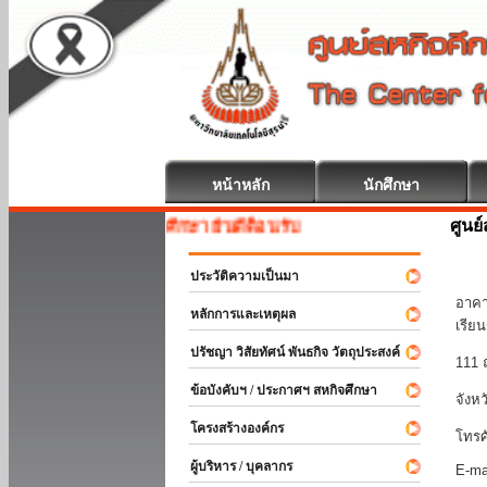
หน้าหลัก
นักศึกษา
ศูนย
สหกิจศึกษา ยินดีต้อนรับ
มหา
ประวัติความเป็นมา
อาคา
หลักการและเหตุผล
เรีย
ปรัชญา วิสัยทัศน์ พันธกิจ วัตถุประสงค์
111 
ข้อบังคับฯ / ประกาศฯ สหกิจศึกษา
จังห
โครงสร้างองค์กร
โทรศ
ผู้บริหาร / บุคลากร
E-ma