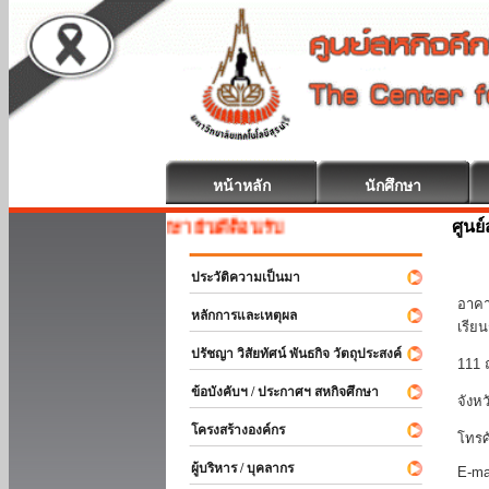
หน้าหลัก
นักศึกษา
ศูนย
สหกิจศึกษา ยินดีต้อนรับ
มหา
ประวัติความเป็นมา
อาคา
หลักการและเหตุผล
เรีย
ปรัชญา วิสัยทัศน์ พันธกิจ วัตถุประสงค์
111 
ข้อบังคับฯ / ประกาศฯ สหกิจศึกษา
จังห
โครงสร้างองค์กร
โทรศ
ผู้บริหาร / บุคลากร
E-ma