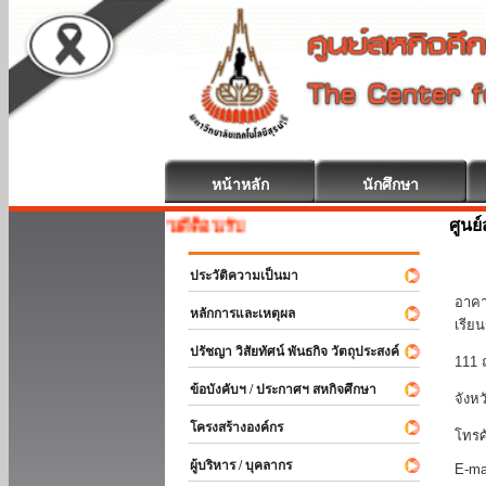
หน้าหลัก
นักศึกษา
ศูนย
สหกิจศึกษา ยินดีต้อนรับ
มหา
ประวัติความเป็นมา
อาคา
หลักการและเหตุผล
เรีย
ปรัชญา วิสัยทัศน์ พันธกิจ วัตถุประสงค์
111 
ข้อบังคับฯ / ประกาศฯ สหกิจศึกษา
จังห
โครงสร้างองค์กร
โทรศ
ผู้บริหาร / บุคลากร
E-ma