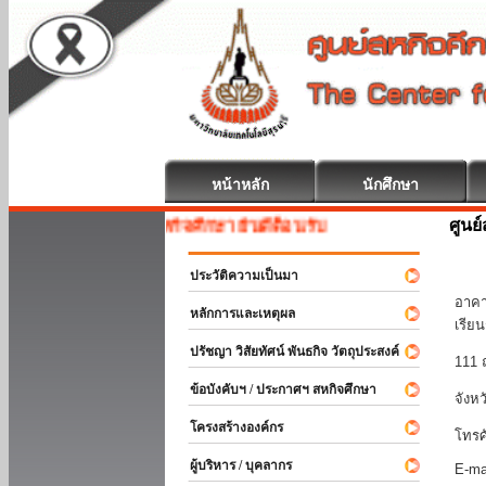
หน้าหลัก
นักศึกษา
ศูนย
สหกิจศึกษา ยินดีต้อนรับ
มหา
ประวัติความเป็นมา
อาคา
หลักการและเหตุผล
เรีย
ปรัชญา วิสัยทัศน์ พันธกิจ วัตถุประสงค์
111 
ข้อบังคับฯ / ประกาศฯ สหกิจศึกษา
จังห
โครงสร้างองค์กร
โทรศ
ผู้บริหาร / บุคลากร
E-ma