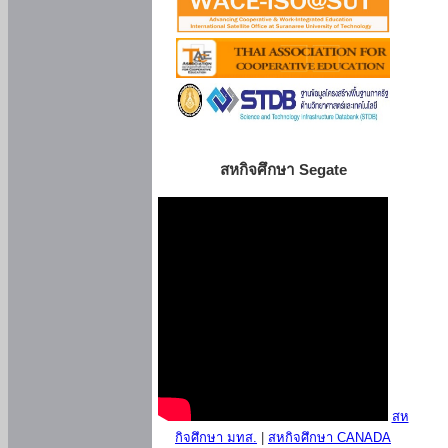
สหกิจศึกษา Segate
สห
กิจศึกษา มทส.
|
สหกิจศึกษา CANADA